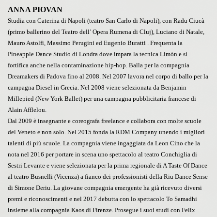
ANNA PIOVAN
Studia con Caterina di Napoli (teatro San Carlo di Napoli), con Radu Ciucà
(primo ballerino del Teatro dell’ Opera Rumena di Cluj), Luciano di Natale,
Mauro Astolfi, Massimo Perugini ed Eugenio Buratti . Frequenta la
Pineapple Dance Studio di Londra dove impara la tecnica Limòn e si
fortifica anche nella contaminazione hip-hop. Balla per la compagnia
Dreamakers di Padova fino al 2008. Nel 2007 lavora nel corpo di ballo per la
campagna Diesel in Grecia. Nel 2008 viene selezionata da Benjamin
Millepied (New York Ballet) per una campagna pubblicitaria francese di
Alain Afflelou.
Dal 2009 è insegnante e coreografa freelance e collabora con molte scuole
del Veneto e non solo. Nel 2015 fonda la RDM Company unendo i migliori
talenti di più scuole. La compagnia viene ingaggiata da Leon Cino che la
nota nel 2016 per portare in scena uno spettacolo al teatro Conchiglia di
Sestri Levante e viene selezionata per la prima regionale di A Taste Of Dance
al teatro Busnelli (Vicenza) a fianco dei professionisti della Riu Dance Sense
di Simone Deriu. La giovane compagnia emergente ha già ricevuto diversi
premi e riconoscimenti e nel 2017 debutta con lo spettacolo To Samadhi
insieme alla compagnia Kaos di Firenze. Prosegue i suoi studi con Felix