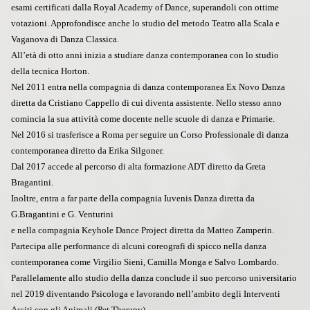
esami certificati dalla Royal Academy of Dance, superandoli con ottime
votazioni. Approfondisce anche lo studio del metodo Teatro alla Scala e
Vaganova di Danza Classica.
All’età di otto anni inizia a studiare danza contemporanea con lo studio
della tecnica Horton.
Nel 2011 entra nella compagnia di danza contemporanea Ex Novo Danza
diretta da Cristiano Cappello di cui diventa assistente. Nello stesso anno
comincia la sua attività come docente nelle scuole di danza e Primarie.
Nel 2016 si trasferisce a Roma per seguire un Corso Professionale di danza
contemporanea diretto da Erika Silgoner.
Dal 2017 accede al percorso di alta formazione ADT diretto da Greta
Bragantini.
Inoltre, entra a far parte della compagnia Iuvenis Danza diretta da
G.Bragantini e G. Venturini
e nella compagnia Keyhole Dance Project diretta da Matteo Zamperin.
Partecipa alle performance di alcuni coreografi di spicco nella danza
contemporanea come Virgilio Sieni, Camilla Monga e Salvo Lombardo.
Parallelamente allo studio della danza conclude il suo percorso universitario
nel 2019 diventando Psicologa e lavorando nell’ambito degli Interventi
Assiti con gli Animali (Pet Therapy).