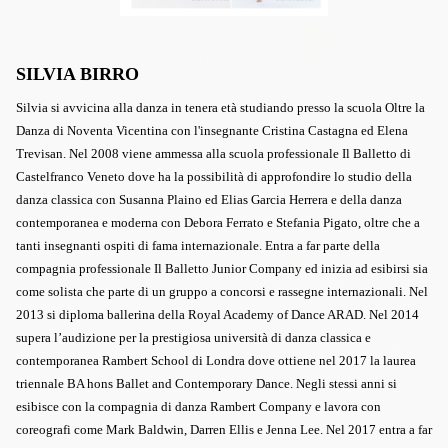
SILVIA BIRRO
Silvia
si avvicina alla danza in tenera età studiando presso la scuola Oltre la
Danza di Noventa Vicentina con l'insegnante Cristina Castagna ed Elena
Trevisan. Nel 2008 viene ammessa alla scuola professionale Il Balletto di
Castelfranco Veneto dove ha la possibilità di approfondire lo studio della
danza classica con Susanna Plaino ed Elias Garcia Herrera e della danza
contemporanea e moderna con Debora Ferrato e Stefania Pigato, oltre che a
tanti insegnanti ospiti di fama internazionale. Entra a far parte della
compagnia professionale Il Balletto Junior Company ed inizia ad esibirsi sia
come solista che parte di un gruppo a concorsi e rassegne internazionali. Nel
2013 si diploma ballerina della Royal Academy of Dance ARAD. Nel 2014
supera l’audizione per la prestigiosa università di danza classica e
contemporanea Rambert School di Londra dove ottiene nel 2017 la laurea
triennale BA hons Ballet and Contemporary Dance. Negli stessi anni si
esibisce con la compagnia di danza Rambert Company e lavora con
coreografi come Mark Baldwin, Darren Ellis e Jenna Lee. Nel 2017 entra a far