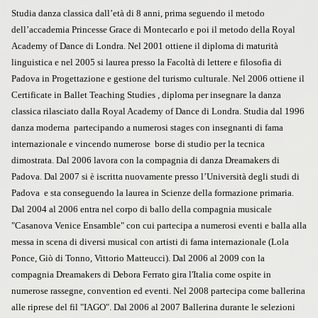
Studia danza classica dall’età di 8 anni, prima seguendo il metodo
dell’accademia Princesse Grace di Montecarlo e poi il metodo della Royal
Academy of Dance di Londra. Nel 2001 ottiene il diploma di maturità
linguistica e nel 2005 si laurea presso la Facoltà di lettere e filosofia di
Padova in Progettazione e gestione del turismo culturale. Nel 2006 ottiene il
Certificate in Ballet Teaching Studies , diploma per insegnare la danza
classica rilasciato dalla Royal Academy of Dance di Londra. Studia dal 1996
danza moderna partecipando a numerosi stages con insegnanti di fama
internazionale e vincendo numerose borse di studio per la tecnica
dimostrata. Dal 2006 lavora con la compagnia di danza Dreamakers di
Padova.
Dal 2007 si è iscritta nuovamente presso l’Università degli studi di
Padova e sta conseguendo la laurea in Scienze della formazione primaria.
Dal 2004 al 2006 entra nel corpo di ballo della compagnia musicale
"Casanova Venice Ensamble" con cui partecipa a numerosi eventi e balla alla
messa in scena di diversi musical con artisti di fama internazionale (Lola
Ponce, Giò di Tonno, Vittorio Matteucci). Dal 2006 al 2009 con la
compagnia Dreamakers di Debora Ferrato gira l'Italia come ospite in
numerose rassegne, convention ed eventi.
Nel 2008 partecipa come ballerina
alle riprese del fil "IAGO". Dal 2006 al 2007 Ballerina durante le selezioni