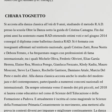
CHIARA TOGNETTO
Si accosta alla danza classica all’età di 9 anni, studiando il metodo R.A.D.
presso la scuola Oltre la Danza sotto la guida di Cristina Castagna. Fin dai
primi anni ha sostenuto esami RAD ottenendo ottimi voti e nel giugno 2014
conseguì il diploma come ballerina classica RAD. Si è formata con
insegnanti affermati sul territorio nazionale, quali Cristina Zatti, Rosa Norris
e Debora Ferrato, e ha frequentato stages con professionisti di fama
internazionale, tra i quali Michele Oliva, Frederic Olivieri, Elias Garsìa
Herrera, Elaine Rea, Monica Perego, Gianluca Frezzato, Kledy Kadiu, Mauro
Mosconi, Steve La Chance, Rochelle Garrison, Damiano Artale, Marcia Del
Prete e molti altri. Alla danza classica accosta anche lo studio del modern-
jazz e del contemporaneo, partecipando a numerosi concorsi nazionali ed
internazionali. Da sempre orientata verso il mondo dei più piccoli, nel 2018
si laurea come educatrice nel corso di Scienze dell’Educazione e della
Formazione a Padova. E attualmente è iscritta al corso magistrale in Scienze
della Formazione Primaria.Costantemente in movimento, ama mettersi alla
prova in contesti diversi per imparare e migliorare continuamente. La danza