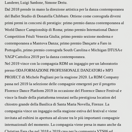
Landerer, Luigi Sardone, Simone Deriu.
Dal 2018 prende in mano la direzione artistica per la danza contemporanea
del Ballet Studio di Donatella Chibbaro. Ottiene come coreografa diversi
primi premi in concorsi di prestigio: primo premio danza contemporanea al
World Dance Campionship di Roma; primo premio International Dance
Competition Friuli Venezia Giulia; primo premio sezione moderna e
contemporanea a Mantova Danza; primo premio Dançarte a Faro in
Portogallo, primo premio coreografa South Carolina e Michigan DTUSA e
YAGP Cattolica 2019 per la danza contemporanea.
Nel 2019 vince con la compagnia RDM un ingaggio per un laboratorio
presso ODA FORMAZIONE PROFESSIONALE DANZATORI e MP3
PROJECT di Michele Pogliani per la stagione 2020. La RDM Company
passa nel 2019 la selezione delle compagnie emergenti per il progetto
Florence Dance Platform 2019 in occasione del Florence Dance Festival e
vince la finale della piattaforma tenutasi nella prestigiosa location del
chiostro grande della Basilica di Santa Maria Novella, Firenze. La
compagnia vince un ingaggio nella stagione estiva del festival e viene
invitata ad esibirsi in apertura ad alcune tra le più importanti compagnie
internazionali del momento. La compagnia viene presa in mano anche da
Christian Fara che nel 2018 e 2019 crea per la compagnia VTS06 ed