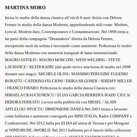
MARTINA MORO
Inizia lo studio della danza classica all’età di 6 anni. Inizia con Debora
Ferrato lo studio della danza Moderna, approfondendo stili come: Modern,
Lyrical, Modern-Jazz, Contemporaneo e Contaminazione. Nel 1999 entra a
far parte della compagnia “Dreamakers” diretta da Debora Ferrato,
riscoprendo ruoli da solista e lavorando come assistente. Perfeziona lo studio
della danza Moderna con numerosi insegnati di fama internazionale:
MAURO ASTOLFI / MAURO MOSCONI / WESS WELDING / STEVE
LACHANCE / KLEDI KADIU (dal quale riceve una borsa di studio nel 2008
durante uno stage) / MICHELE OLIVA / MASSIMO PERUGINI/ EUGENIO
BURATTI / CATERINA FELCIONI / ERIKA SILGONER / JEREMY MILLER
/ FRANCO FAVARO. Perfeziona lo studio della danza Classica con:
MIHAELA CRAUCIUNESCU / ELIAS GARCIA HERRERA /RADU CIUCA/
DEBORA FERRATO. Lavora nella pubblicità con DIESEL / ALAIN
AFFLELOU/ INVICTA / DIMENSIONE DANZA.
Nel 2003 inizia a lavorare
come ballerina e assistente coreografa per MISS ITALIA, Radio COMPANY e
Confesercenti. Nel 2012 balla per ELISA all’arena di Verona e per Mengoni
ai WIND MUSIC AWORLD. Nel 2011 ballerina per il lancio della collezione