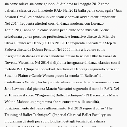
sia come solista sia come gruppo.
Si diploma nel maggio 2012 come
ballerina classica con il metodo
RAD.
Nel 2012 balla per la compagnia “Jam
Session Crew”, esibendosi in vari teatri e per vari avvenimenti importanti.
N
el 2014 frequenta ulteriori corsi di danza moderna con Lorenzo
Tonin.
Negl' anni balla come solista per alcune band musicali.
Viene
selezionata per un percorso professionale e formativo diretto da Michele
Oliva e Francesca Dario (OCDP).
Nel 2015 frequenta l Accademia Step di
Padova diretta da Debora Ferrato.
Nel 2009 inizia a lavorare come
insegnante di danza classica e moderna presso la scuola Oltre la Danza di
Noventa Vicentina.
Nel 2014 si diploma insegnante di danza classica con il
metodo ISTD
(Imperial Societyof Teachers of Dancing)
seguendo corsi con
Susanna Plaino e Carole Watson presso la scuola “Il Balletto” di
Castelfranco Veneto ; ha frequentato ulteriori corsi di perfezionamento con
Jane Lawton e dal pianista Marzio Vaccarini seguendo il metodo
RAD
.
Nel
2018 segue il corso
“Progressing Ballet Technique”
(PTB) creato da Marie
Walton-Mahon: un programma che si concentra sulla stabilità,
posizionamento del peso e allineamento.
Nel 2019 segue il corso
“The
Training of Ballet Technique”
(Imperial Classical Ballet Faculty):
un
programma di studi per approfondire i dettagli tecnici della danza