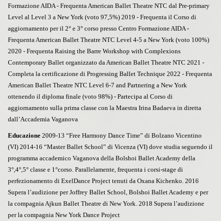
Formazione AIDA - Frequenta American Ballet Theatre NTC dal Pre-primary
Level al Level 3 a New York (voto 97,5%) 2019 - Frequenta il Corso di
aggiornamento per il 2° e 3° corso presso Centro Formazione AIDA -
Frequenta American Ballet Theatre NTC Level 4-5 a New York (voto 100%)
2020 - Frequenta Raising the Barre Workshop with Complexions
Contemporary Ballet organizzato da American Ballet Theatre NTC 2021 -
Completa la certificazione di Progressing Ballet Technique 2022 - Frequenta
American Ballet Theatre NTC Level 6-7 and Partnering a New York
ottenendo il diploma finale (voto 98%) - Partecipa al Corso di
aggiornamento sulla prima classe con la Maestra Irina Badaeva in diretta
dall’Accademia Vaganova
Educazione
2009-13 “Free Harmony Dance Time” di Bolzano Vicentino
(VI) 2014-16 “Master Ballet School” di Vicenza (VI) dove studia seguendo il
programma accademico Vaganova della Bolshoi Ballet Academy della
3°,4°,5° classe e 1°corso. Parallelamente, frequenta i corsi-stage di
perfezionamento di ExelDance Project tenuti da Oxana Kichenko. 2016
Supera l’audizione per Joffrey Ballet School, Bolshoi Ballet Academy e per
la compagnia Ajkun Ballet Theatre di New York. 2018 Supera l’audizione
per la compagnia New York Dance Project