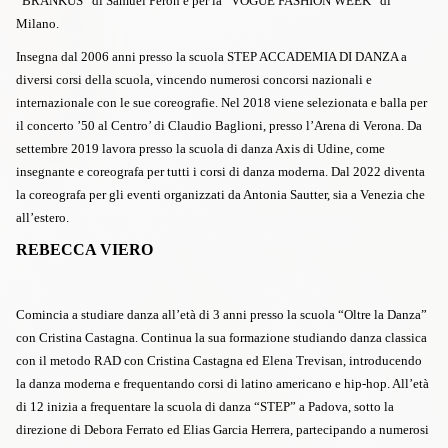
“BRANKUS” di Samuel Peron e per la “VOGUE FASHION WEEK” di
Milano.
Insegna dal 2006 anni presso la scuola STEP ACCADEMIA DI DANZA a
diversi corsi della scuola, vincendo numerosi concorsi nazionali e
internazionale con le sue coreografie. Nel 2018 viene selezionata e balla per
il concerto ’50 al Centro’ di Claudio Baglioni, presso l’Arena di Verona. Da
settembre 2019 lavora presso la scuola di danza Axis di Udine, come
insegnante e coreografa per tutti i corsi di danza moderna. Dal 2022 diventa
la coreografa per gli eventi organizzati da Antonia Sautter, sia a Venezia che
all’estero.
REBECCA VIERO
Comincia a studiare danza all’età di 3 anni presso la scuola “Oltre la Danza”
con Cristina Castagna. Continua la sua formazione studiando danza classica
con il metodo RAD con Cristina Castagna ed Elena Trevisan, introducendo
la danza moderna e frequentando corsi di latino americano e hip-hop. All’età
di 12 inizia a frequentare la scuola di danza “STEP” a Padova, sotto la
direzione di Debora Ferrato ed Elias Garcia Herrera, partecipando a numerosi