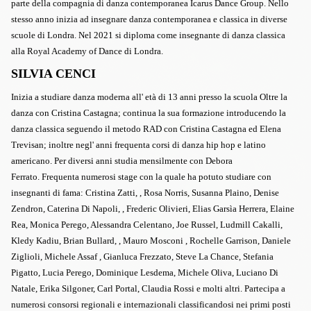
parte della compagnia di danza contemporanea Icarus Dance Group. Nello
stesso anno inizia ad insegnare danza contemporanea e classica in diverse
scuole di Londra. Nel 2021 si diploma come insegnante di danza classica
alla Royal Academy of Dance di Londra.
SILVIA CENCI
Inizia a studiare danza moderna all' età di 13 anni presso la scuola Oltre la
danza con Cristina Castagna; continua la sua formazione introducendo la
danza classica seguendo il metodo RAD con Cristina Castagna ed Elena
Trevisan; inoltre negl' anni frequenta corsi di danza hip hop e latino
americano. Per diversi anni studia mensilmente con Debora
Ferrato.
Frequenta numerosi stage con la quale ha potuto studiare con
insegnanti di fama: Cristina Zatti, , Rosa Norris, Susanna Plaino, Denise
Zendron, Caterina Di Napoli, , Frederic Olivieri, Elias Garsìa Herrera, Elaine
Rea, Monica Perego, Alessandra Celentano, Joe Russel, Ludmill Cakalli,
Kledy Kadiu, Brian Bullard, , Mauro Mosconi , Rochelle Garrison, Daniele
Ziglioli, Michele Assaf , Gianluca Frezzato, Steve La Chance, Stefania
Pigatto, Lucia Perego, Dominique Lesdema, Michele Oliva, Luciano Di
Natale, Erika Silgoner, Carl Portal, Claudia Rossi e molti altri.
Partecipa a
numerosi consorsi regionali e internazionali classificandosi nei primi posti