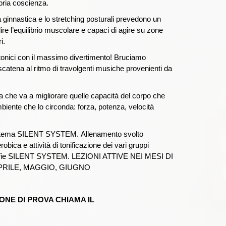
pria coscienza
.
 ginnastica e lo stretching posturali prevedono un
ilire l’equilibrio muscolare e capaci di agire su zone
i.
 tonici con il massimo divertimento! Bruciamo
 scatena al ritmo di travolgenti musiche provenienti da
ica che va a migliorare quelle capacità del corpo che
mbiente che lo circonda: forza, potenza, velocità
istema SILENT SYSTEM.
Allenamento svolto
erobica e attività di tonificazione dei vari gruppi
 cuffie SILENT SYSTEM.
LEZIONI ATTIVE NEI MESI DI
PRILE, MAGGIO, GIUGNO
ONE DI PROVA CHIAMA IL