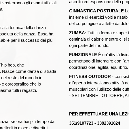
ascolto ed espansione della pro
vi sosterranno gli esami ufficiali
a.
GINNASTICA POSTURALE
La
insieme di esercizi volti a ristab
del corpo rigide o affette da dolor
 alla tecnica della danza
ZUMBA:
Tutti in forma e super
nosciuta della danza. Essa ha
centinaia di calorie mentre ci si
sabile per il successo dei più
ogni parte del mondo.
FUNZIONALE
È un’attività fis
permettono di interagire con l'a
l'hip hop, che
coordinazione, agilità, equilibrio.
ni. Nasce come danza di strada
FITNESS OUTDOOR
- con s
a nel resto del mondo in
all’aperto intervallando attività a
o e coreografico che lo
muscolari con l’utilizzo delle
asma tutti i ragazzi.
-
SETTEMBRE , OTTOBRE, A
PER EFFETTUARE UNA LEZI
anzia, se ora hai più tempo da
351/9107723 - 3382391024
etterti in gioco e divertirti