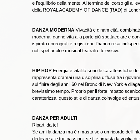
e l’equilibrio della mente. Al termine del corso gli allie
della ROYAL ACADEMY OF DANCE (RAD) di Londr
DANZA MODERNA
Vivacità e dinamicità, combinate
moderna, danno vita alla parte più spettacolare e co
ispirato coreografi e registi che l’hanno resa indispen
noti spettacoli e musical teatrali e televisivi.
HIP HOP
Energia e vitalità sono le caratteristiche del
rappresenta oramai una disciplina diffusa tra i giova
sul finire degli anni '60 nel Bronx di New York e dilag
brevissimo tempo. Proprio per il forte impatto scenic
caratterizza, questo stile di danza coinvolge ed entusi
DANZA PER ADULTI
Riparti da te!
Se ami la danza ma è rimasta solo un ricordo dell'inf
dedicare alle tue passioni, se ti è rimasta la voglia di m