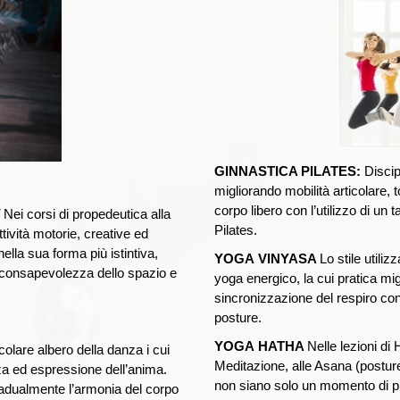
GINNASTICA PILATES:
Discip
migliorando mobilità articolare, 
corpo libero con l’utilizzo di un 
i
Nei corsi di propedeutica alla
Pilates.
tività motorie, creative ed
ella sua forma più istintiva,
YOGA
VINYASA
Lo stile utiliz
a consapevolezza dello spazio e
yoga energico, la cui pratica migli
sincronizzazione del respiro con
posture.
YOGA
HATHA
Nelle lezioni di
olare albero della danza i cui
Meditazione, alle Asana (postur
za ed espressione dell’anima.
non siano solo un momento di p
radualmente l’armonia del corpo