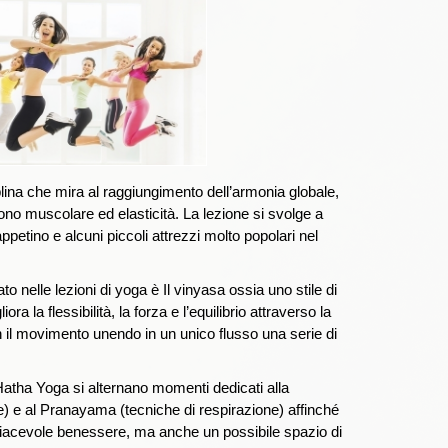
lina che mira al raggiungimento dell’armonia globale,
tono muscolare ed elasticità. La lezione si svolge a
tappetino e alcuni piccoli attrezzi molto popolari nel
zato nelle lezioni di yoga è Il vinyasa ossia uno stile di
ora la flessibilità, la forza e l’equilibrio attraverso la
 il movimento unendo in un unico flusso una serie di
 Hatha Yoga si alternano momenti dedicati alla
e) e al Pranayama (tecniche di respirazione) affinché
iacevole benessere, ma anche un possibile spazio di