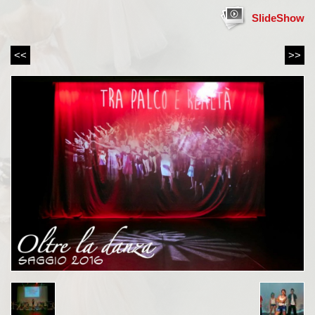
SlideShow
<<
>>