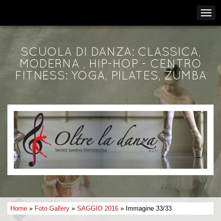
SCUOLA DI DANZA: CLASSICA,
MODERNA , HIP-HOP - CENTRO
FITNESS: YOGA, PILATES, ZUMBA
Home
»
Foto Gallery
»
SAGGIO 2016
» Immagine 33/33